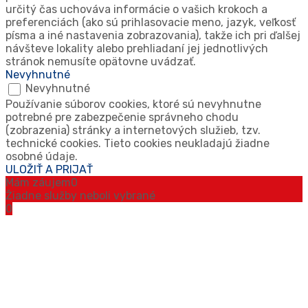
určitý čas uchováva informácie o vašich krokoch a
preferenciách (ako sú prihlasovacie meno, jazyk, veľkosť
písma a iné nastavenia zobrazovania), takže ich pri ďalšej
návšteve lokality alebo prehliadaní jej jednotlivých
stránok nemusíte opätovne uvádzať.
Nevyhnutné
Nevyhnutné
Používanie súborov cookies, ktoré sú nevyhnutne
potrebné pre zabezpečenie správneho chodu
(zobrazenia) stránky a internetových služieb, tzv.
technické cookies. Tieto cookies neukladajú žiadne
osobné údaje.
ULOŽIŤ A PRIJAŤ
Mám záujem
0
Žiadne služby neboli vybrané
0